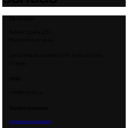
Dirección
Bulevar España 2253.
Montevideo, Uruguay.
Juan Zorrilla de San Martín S/N. Punta del Este,
Uruguay.
Hola
hola@meraki.uy
Redes sociales
Instagram
LinkedIn