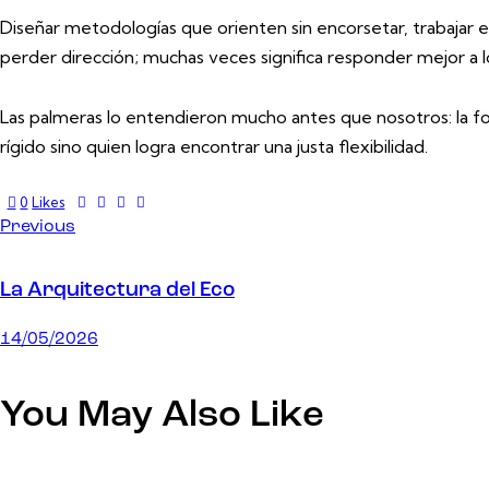
Diseñar metodologías que orienten sin encorsetar, trabajar 
perder dirección; muchas veces significa responder mejor a l
Las palmeras lo entendieron mucho antes que nosotros: la for
rígido sino quien logra encontrar una justa flexibilidad.
0
Likes
Navegación
Previous
de
La Arquitectura del Eco
entradas
14/05/2026
You May Also Like