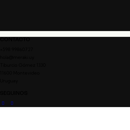
CONTACTO
+598 99860727
hola@meraki.uy
Tiburcio Gómez 1330
11600 Montevideo
Uruguay
SEGUINOS